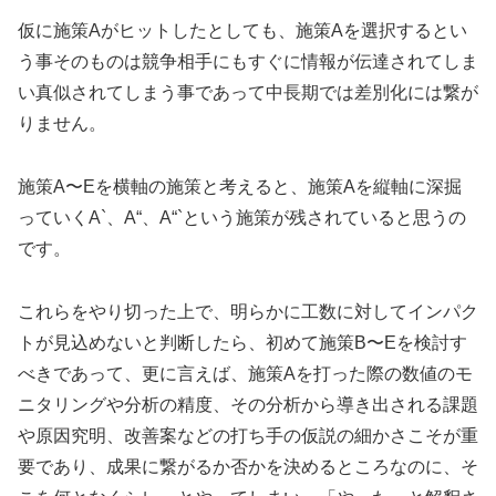
仮に施策Aがヒットしたとしても、施策Aを選択するとい
う事そのものは競争相手にもすぐに情報が伝達されてしま
い真似されてしまう事であって中長期では差別化には繋が
りません。
施策A〜Eを横軸の施策と考えると、施策Aを縦軸に深掘
っていくA`、A“、A“`という施策が残されていると思うの
です。
これらをやり切った上で、明らかに工数に対してインパク
トが見込めないと判断したら、初めて施策B〜Eを検討す
べきであって、更に言えば、施策Aを打った際の数値のモ
ニタリングや分析の精度、その分析から導き出される課題
や原因究明、改善案などの打ち手の仮説の細かさこそが重
要であり、成果に繋がるか否かを決めるところなのに、そ