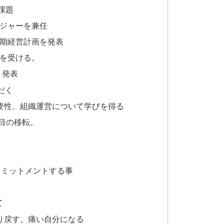
課題
ージャーを兼任
中期経営計画を発表
ジを受ける。
・発表
だく
重要性、組織運営について学びを得る
度目の移転。
コミットメントする事
て
揺り戻す。痛い自分になる