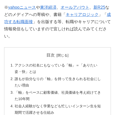
※
yahooニュース
や
東洋経済
、
オールアバウト
、
新R25
な
どのメディアへの寄稿や、書籍「
キャリアロジック
」「
成
功する転職面接
」を出版する等、転職やキャリアについて
情報発信もしていますので宜しければ読んでみてくださ
い。
目次
アクシスの社名にもなっている「軸」＝「ありたい
姿・快」とは
誰もが自分なりの「軸」を持って生きられる社会にし
たい理由
「軸」をベースに顧客価値、社員価値を考え続けてき
た10年間
社会人経験がなく学業なども忙しいインターン生を短
期間で活躍させる仕組み