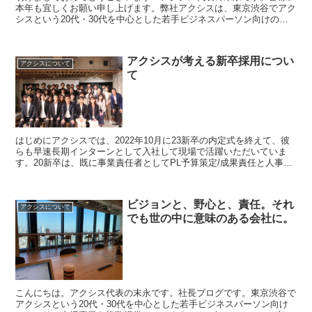
本年も宜しくお願い申し上げます。弊社アクシスは、東京渋谷でアク
シスという20代・30代を中心とした若手ビジネスパーソン向けのキ
ャリア支援事業を複数提供しています。キャリアコーチン...
アクシスが考える新卒採用につい
アクシスについて
て
はじめにアクシスでは、2022年10月に23新卒の内定式を終えて、彼
らも早速長期インターンとして入社して現場で活躍いただいていま
す。20新卒は、既に事業責任者としてPL予算策定/成果責任と人事権
限を持ち、活躍しているメンバーもおり、21新卒...
ビジョンと、野心と、責任。それ
アクシスについて
でも世の中に意味のある会社に。
こんにちは。アクシス代表の末永です。社長ブログです。東京渋谷で
アクシスという20代・30代を中心とした若手ビジネスパーソン向け