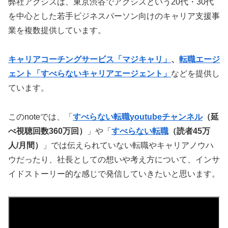
弊社アクシスは、東京渋谷でアクシスという20代・30代
を中心とした若手ビジネスパーソン向けのキャリア支援事
業を複数提供しています。
キャリアコーチングサービス「マジキャリ」
、
転職エージ
ェント「すべらないキャリアエージェント」
などを提供し
ています。
このnoteでは、「
すべらない転職youtubeチャンネル
（延
べ視聴回数360万回）
」や「
すべらない転職
（読者45万
人/月間）
」では伝えられていない転職やキャリアノウハ
ウだったり、社長としての想いや考え方について、インサ
イドストーリー的な感じで発信していきたいと思います。