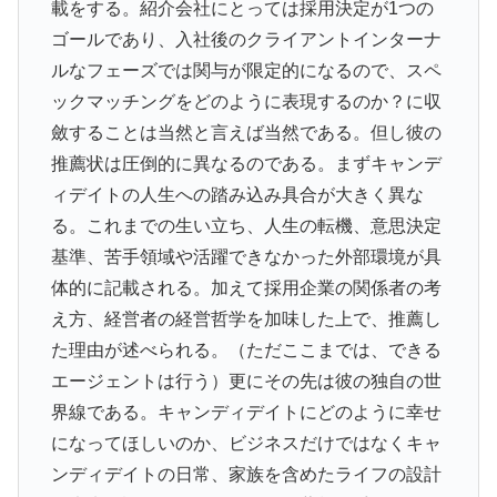
載をする。紹介会社にとっては採用決定が1つの
ゴールであり、入社後のクライアントインターナ
ルなフェーズでは関与が限定的になるので、スペ
ックマッチングをどのように表現するのか？に収
斂することは当然と言えば当然である。但し彼の
推薦状は圧倒的に異なるのである。まずキャンデ
ィデイトの人生への踏み込み具合が大きく異な
る。これまでの生い立ち、人生の転機、意思決定
基準、苦手領域や活躍できなかった外部環境が具
体的に記載される。加えて採用企業の関係者の考
え方、経営者の経営哲学を加味した上で、推薦し
た理由が述べられる。（ただここまでは、できる
エージェントは行う）更にその先は彼の独自の世
界線である。キャンディデイトにどのように幸せ
になってほしいのか、ビジネスだけではなくキャ
ンディデイトの日常、家族を含めたライフの設計