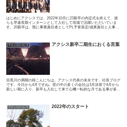
はじめにアクシスでは、2022年10月に23新卒の内定式を終えて、彼
らも早速長期インターンとして入社して現場で活躍いただいていま
す。20新卒は、既に事業責任者としてPL予算策定/成果責任と人事権
限を持ち、活躍しているメンバーもおり、21新卒...
アクシス新卒二期生におくる言葉
アクシスについて
目黒川の満開の桜こんにちは。アクシス代表の末永です。社長ブログ
です。今日から4月ですね。世の中の多くの会社は3月決算で4月から
新しい期に入り、新卒も入社して来て心機一転的な月である事が多い
と思います。弊社アクシスは、7月決算のため第3Qの2...
2022年のスタート
アクシスについて